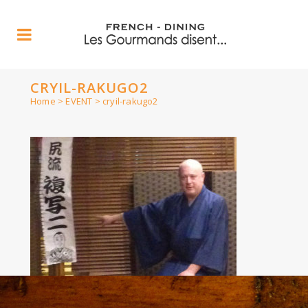
CRYIL-RAKUGO2
Home
>
EVENT
>
cryil-rakugo2